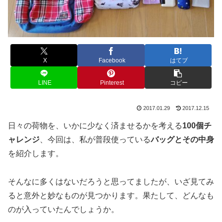
X
Facebook
はてブ
LINE
Pinterest
コピー
2017.01.29
2017.12.15
日々の荷物を、いかに少なく済ませるかを考える
100個チ
ャレンジ
、今回は、私が普段使っている
バッグとその中身
を紹介します。
そんなに多くはないだろうと思ってましたが、いざ見てみ
ると意外と妙なものが見つかります。果たして、どんなも
のが入っていたんでしょうか。