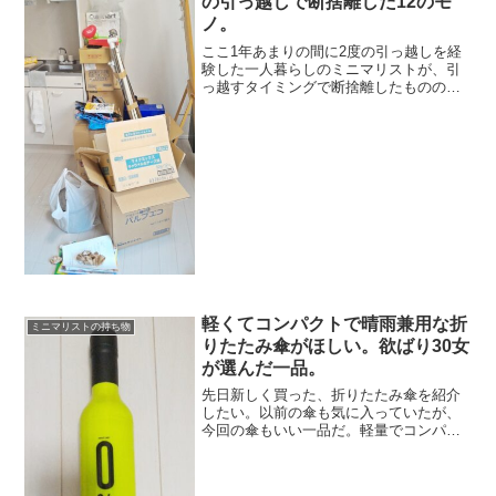
の引っ越しで断捨離した12のモ
ノ。
ここ1年あまりの間に2度の引っ越しを経
験した一人暮らしのミニマリストが、引
っ越すタイミングで断捨離したものの話
です。私の引っ越しは、主に数が限られ
たダンボールとの戦いでした。ダンボー
ルを増やすのでなく、荷物を減らす方向
で考える。すると、どん...
軽くてコンパクトで晴雨兼用な折
ミニマリストの持ち物
りたたみ傘がほしい。欲ばり30女
が選んだ一品。
先日新しく買った、折りたたみ傘を紹介
したい。以前の傘も気に入っていたが、
今回の傘もいい一品だ。軽量でコンパク
トで晴雨兼用できる傘がほしいという、
30女のワガママが1つに詰まっている。も
しスマートな折りたたみ傘を探している