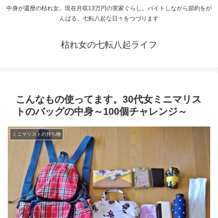
中身が還暦の枯れ女。現在月収13万円の実家ぐらし。バイトしながら節約をが
んばる、七転八起な日々をつづります
枯れ女の七転八起ライフ
こんなもの使ってます。30代女ミニマリス
トのバッグの中身～100個チャレンジ～
ミニマリストの持ち物