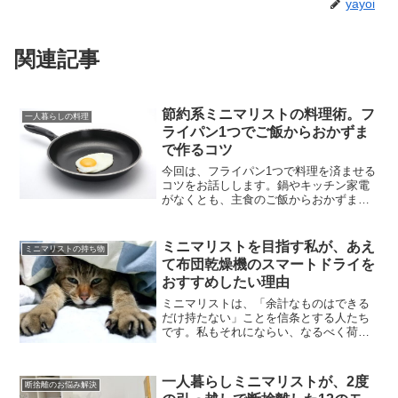
yayoi
関連記事
節約系ミニマリストの料理術。フ
一人暮らしの料理
ライパン1つでご飯からおかずま
で作るコツ
今回は、フライパン1つで料理を済ませる
コツをお話しします。鍋やキッチン家電
がなくとも、主食のご飯からおかずまで
作ることはできます。キッチングッズは
始めから色々買うより、まずはフライパ
ン1つだけで作ってみてください。他のも
ミニマリストを目指す私が、あえ
ミニマリストの持ち物
のを買い足すのは、そ...
て布団乾燥機のスマートドライを
おすすめしたい理由
ミニマリストは、「余計なものはできる
だけ持たない」ことを信条とする人たち
です。私もそれにならい、なるべく荷物
を増やさぬよう手持ちのもので日々をや
りくりしています。そんな私が、なぜ布
団乾燥機のスマートドライをおすすめす
一人暮らしミニマリストが、2度
断捨離のお悩み解決
るのか？その理由をお話し...