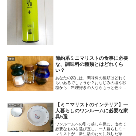
なら、ぜひチェックし...
節約系ミニマリストの食事に必要
食費
な、調味料の種類とはどれくら
い？
あなたの家には、調味料の種類はどれく
らいあるでしょうか？おなじみの塩や砂
糖から、料理好きの人ならもっと色々持
っていると思います。私も最近一人暮ら
しを始め、ようやく料理というものを自
分でつくるようになりました。そこで気
【ミニマリストのインテリア】一
自立への道
になったのが、「調味料は...
人暮らしのワンルームに必要な家
具5選
ワンルームへの引っ越しを機に、改めて
必要なものを選び直し。一人暮らしミニ
マリストが、新生活のために残した家具