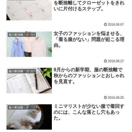
を断捨離してクローゼットをきれ
いに片付けるステップ。
2016.09.07
女子のファッションを悩ませる、
服の断捨離・片づけ
「着る服がない」問題が起こる理
由。
2016.08.27
9月からの新学期、服の断捨離で
服の断捨離・片づけ
秋からのファッションとおしゃれ
を見直す。
2016.08.25
ミニマリストが少ない服で着回す
服の断捨離・片づけ
のには、こんな落とし穴もあっ
た。