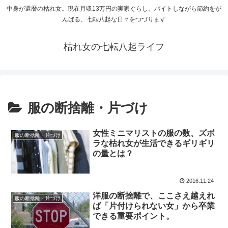
中身が還暦の枯れ女。現在月収13万円の実家ぐらし。バイトしながら節約をが
んばる、七転八起な日々をつづります
枯れ女の七転八起ライフ
服の断捨離・片づけ
女性ミニマリストの服の数、ズボ
服の断捨離・片づけ
ラな枯れ女が生活できるギリギリ
の量とは？
2016.11.24
洋服の断捨離で、ここさえ越えれ
服の断捨離・片づけ
ば「片付けられない女」から卒業
できる重要ポイント。