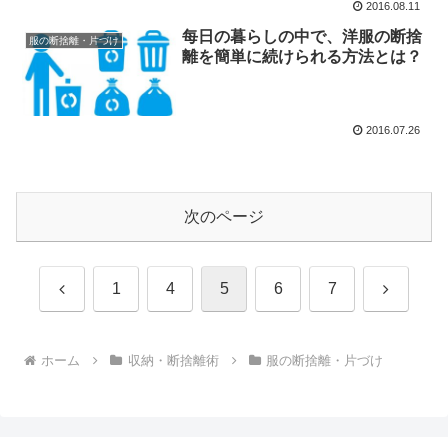
2016.08.11
每日の暮らしの中で、洋服の断捨
服の断捨離・片づけ
離を簡単に続けられる方法とは？
2016.07.26
次のページ
前
次
1
4
5
6
7
へ
へ
ホーム
収納・断捨離術
服の断捨離・片づけ