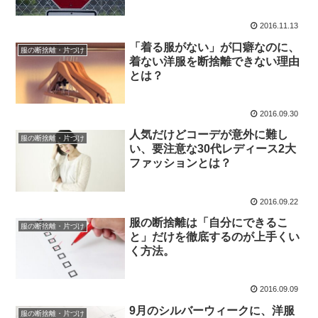
2016.11.13
「着る服がない」が口癖なのに、
服の断捨離・片づけ
着ない洋服を断捨離できない理由
とは？
2016.09.30
人気だけどコーデが意外に難し
服の断捨離・片づけ
い、要注意な30代レディース2大
ファッションとは？
2016.09.22
服の断捨離は「自分にできるこ
服の断捨離・片づけ
と」だけを徹底するのが上手くい
く方法。
2016.09.09
9月のシルバーウィークに、洋服
服の断捨離・片づけ