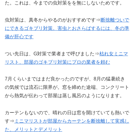
た。これは、今までの虫対策をを無にしないためです。
虫対策は、真冬からやるのがおすすめです⇒
断捨離ついで
にできるゴキブリ対策。害虫とおさらばするには、冬の準
備が肝心です
つい先日は、G対策で業者まで呼びました⇒
枯れ女ミニマ
リスト、部屋のゴキブリ対策にプロの業者を頼む
7月くらいまではまだ良かったのですが、8月の猛暑続き
の気候では流石に限界が。窓を締めた途端、コンクリート
から熱気が伝わって部屋は蒸し風呂のようになります。
カーテンもないので、晴れの日は窓を開けていても熱いで
す⇒
ミニマリストが部屋からカーテンを断捨離して実感し
た、メリットとデメリット