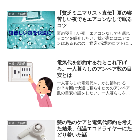
【貧乏ミニマリスト直伝】夏の寝
水道・光熱費
苦しい夜でもエアコンなしで眠る
コツ
夏の寝苦しい夜、エアコンなしでも眠れ
るコツを紹介したい。我が家にはエアコ
ンはあるものの、寝床が2階のロフトにあ
り冷たい風がほとんど通らない。さらに
電気代節約のため寝るときはエアコンを
付けないので、夜のロフトは蒸し風呂状
電気代を節約するならこれ下げ
態である。そんななかで...
水道・光熱費
ろ。一人暮らしのアンペア数の目
安とは
一人暮らしの電気代を、かに節約する
か？今回は快適に暮らすためのアンペア
数の目安の話をしたい。一人暮らしを始
めてから、アンペア数を見直したことが
ない人も多いんじゃなかろうか。だが多
過ぎるアンペアを減らすことで、楽に電
気代を安くできるかもしれな...
髪の毛のケアと電気代節約を考え
水道・光熱費
た結果、低温エコドライヤーにた
どり着いた話