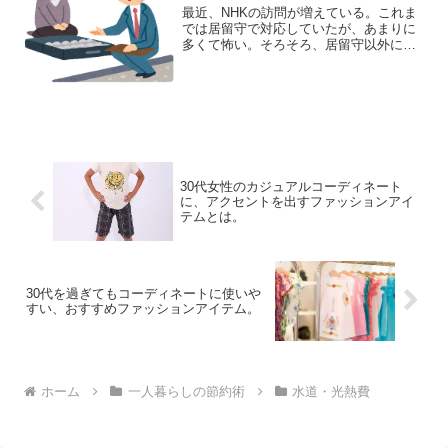
最近、NHKの訪問が増えている。これま
では居留守で対応していたが、あまりに
多くて怖い。そろそろ、居留守以外に訪
問させない方法を考えることにした。断
ってもしつこい新たな地に引っ越してく
ると、必ずやってくるNHK。最初は「時
間がない」というとす...
30代女性のカジュアルコーディネート
に、アクセントを出すファッションアイ
テムとは。
30代を過ぎてもコーディネートに使いや
すい、おすすめファッションアイテム。
ホーム
一人暮らしの節約術
水道・光熱費