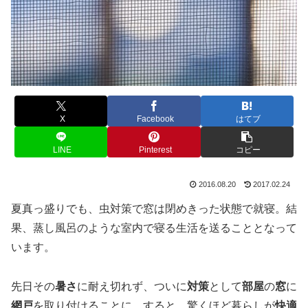
X
Facebook
はてブ
LINE
Pinterest
コピー
2016.08.20
2017.02.24
夏真っ盛りでも、虫対策で窓は閉めきった状態で就寝。結
果、蒸し風呂のような室内で寝る生活を送ることとなって
います。
先日その
暑さ
に耐え切れず、ついに
対策
として
部屋
の
窓
に
網戸
を取り付けることに。すると、驚くほど暮らしが
快適