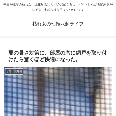
中身が還暦の枯れ女。現在月収13万円の実家ぐらし。バイトしながら節約をが
んばる、七転八起な日々をつづります
枯れ女の七転八起ライフ
夏の暑さ対策に、部屋の窓に網戸を取り付
けたら驚くほど快適になった。
水道・光熱費