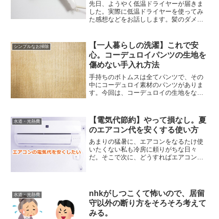
先日、ようやく低温ドライヤーが届きま
した。実際に低温ドライヤーを使ってみ
た感想などをお話しします。髪のダメー
ジは、これでどれくらい抑えられるので
しょうか？洗った髪はどう乾かす？一人
暮らしを考えたとき、悩んだことの1つが
【一人暮らしの洗濯】これで安
シンプルなお掃除
「髪をどう乾かすか」と...
心。コーデュロイパンツの生地を
傷めない手入れ方法
手持ちのボトムスは全てパンツで、その
中にコーデュロイ素材のパンツがありま
す。今回は、コーデュロイの生地をなる
べく傷めない洗濯方法の話です。コーデ
ュロイは毛が付きやすいコーデュロイ素
材の服は、表面に「縦うね」と呼ばれる
【電気代節約】やって損なし。夏
水道・光熱費
しまのような模様が入って...
のエアコン代を安くする使い方
あまりの猛暑に、エアコンをなるたけ使
いたくない私も冷房に頼りがちな日々
だ。そこで次に、どうすればエアコンの
電気代を安くできるか考えるようになっ
た。目標とする電気代は、1ヶ月2,000
円。どうすれば月2,000円の電気代でエア
コンを使えるか、...
nhkがしつこくて怖いので、居留
水道・光熱費
守以外の断り方をそろそろ考えて
みる。