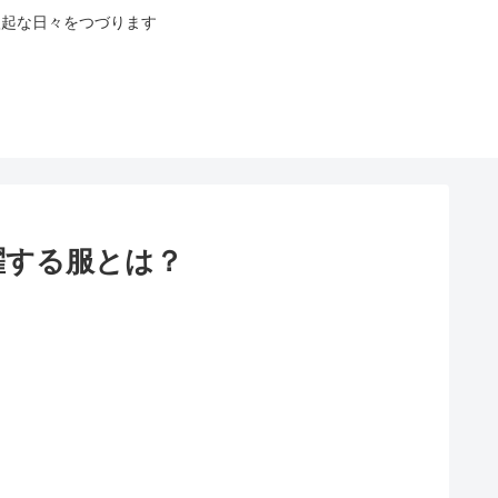
八起な日々をつづります
躍する服とは？