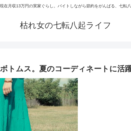
現在月収13万円の実家ぐらし。バイトしながら節約をがんばる、七転
枯れ女の七転八起ライフ
ボトムス。夏のコーディネートに活