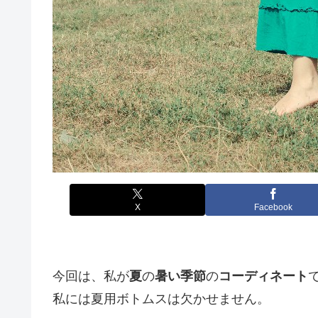
X
Facebook
今回は、私が
夏
の
暑い季節
の
コーディネート
私には夏用ボトムスは欠かせません。