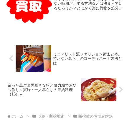
ない時期だ。する方法などは決まってい
るだろうか？とにかく楽に荷物を処分し
たい人には、宅配買い取りがおすすめ
だ。今回は私がかつて使った、買取王子
の感想とレビューを紹介したい。あくま
で「楽」に処分したい人向け...
ミニマリスト流ファッション術まとめ。
持たない暮らしのコーディネート方法と
は
余った黒ごま黒豆きな粉と薄力粉でおや
つ作り～実録・一人暮らしの節約料理
（15）～
ホーム
収納・断捨離術
断捨離のお悩み解決