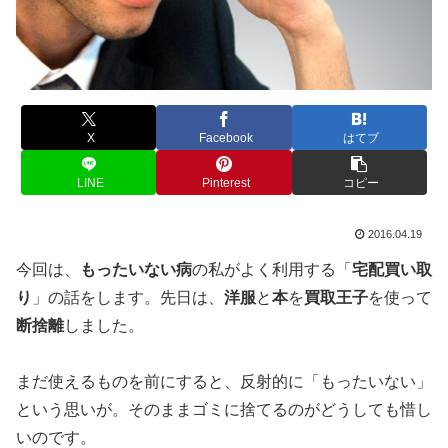
X
Facebook
はてブ
LINE
Pinterest
コピー
2016.04.19
今回は、
もったいない病
の私がよく利用する「
宅配買い取
り
」の話をします。先日は、
洋服
と
本
を
買取王子
を使って
断捨離
しました。
まだ使えるものを前にすると、反射的に「もったいない」
という思いが。そのままゴミに捨てるのがどうしても惜し
いのです。