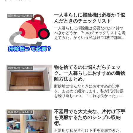
一人暮らしに掃除機は必要か？悩
断捨離のお悩み解決
んだときのチェックリスト
一人暮らしに掃除機は必要なのか？持つ
べきかどうか、7つのチェックリストを考
えてみた。かくいう私は雑巾1枚で部屋を
掃除しているので、掃除機の必要性をそ
こまで感じていない。果たして一人暮ら
しで掃除機が必要になる状況とは、どん
なものなんだろうか？...
物を捨てるのに悩んだらチェッ
断捨離のお悩み解決
ク。一人暮らしにおすすめの断捨
離方法まとめ。
断捨離に悩んだときにおすすめの記事
を、まとめて紹介します。私が試行錯誤
を繰り返しつつ、「これは良かった」と
思う方法を載せました。物が捨てられな
くてお困りのときは、是非チェックして
みてください。家の中の書類の処分に困
不器用でも大丈夫な、片付け下手
断捨離のお悩み解決
ったら書類はすぐに増えるし...
を克服するためのシンプル収納
術。
不器用な私が片付け下手を克服できた、