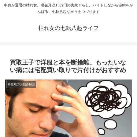
中身が還暦の枯れ女。現在月収13万円の実家ぐらし。バイトしながら節約をが
んばる、七転八起な日々をつづります
枯れ女の七転八起ライフ
買取王子で洋服と本を断捨離。もったいな
い病には宅配買い取りで片付けがおすすめ
断捨離のお悩み解決