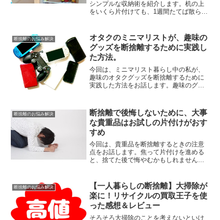
シンプルな収納術を紹介します。机の上
をいくら片付けても、1週間たてば散らか
り放題。小学校の頃からそんな感じだっ
た私でも、今は何とかきれいな部屋を維
持できています。「私にはやっぱり無
オタクのミニマリストが、趣味の
断捨離のお悩み解決
理」と、何度も挫折を味わ...
グッズを断捨離するために実践し
た方法。
今回は、ミニマリスト暮らし中の私が、
趣味のオタクグッズを断捨離するために
実践した方法をお話します。趣味のグッ
ズは、普段の生活には必要ないもの。そ
の分捨てる基準がハッキリせず、本当に
「自分の気持ち」1つで変わります。そん
断捨離で後悔しないために、大事
断捨離のお悩み解決
なグッズを手放すには、...
な貴重品はお試しの片付けがおす
すめ
今回は、貴重品を断捨離するときの注意
点をお話します。焦って片付けを進める
と、捨てた後で悔やむかもしれません。
特に趣味のものを断捨離するときは、急
いでやらない方が良いです。多少の時間
をかけても、自分が100％納得できないう
【一人暮らしの断捨離】大掃除が
断捨離のお悩み解決
ちは取っておく方が絶...
楽に！リサイクルの買取王子を使
った感想＆レビュー
そろそろ大掃除のことを考えないといけ